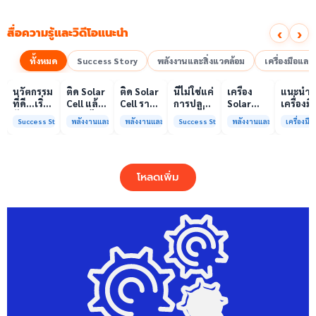
‹
›
สื่อความรู้และวิดีโอแนะนำ
ทั้งหมด
Success Story
พลังงานและสิ่งแวดล้อม
เครื่องมือแล
00:10
00:10
00:08
01:00
เล่นวิดีโอ
เล่นวิดีโอ
เล่นวิดีโอ
เล่นวิดีโอ
เล่นวิดีโอ
เล่น
นวัตกรรม
ติด Solar
ติด Solar
นี่ไม่ใช่แค่
เครื่อง
แนะนำ
ที่ดี…เริ่ม
Cell แล้ว
Cell ราคา
การปลูก
Solar
เครื่องมื
ต้นจาก
ลดค่าไฟ
แพง แต่
ผักแต่นี่
Simulator
วิเคราะห
Success Story
พลังงานและสิ่งแวดล้อม
พลังงานและสิ่งแวดล้อม
Success Story
พลังงานและสิ่งแวดล้อม
เครื่องม
ความร่วม
ได้จริง
ค่าไฟ
คือการ
มาตรฐาน
ทดสอบ
มือที่ใช่
หรือไม่?
ทำไมยัง
“ปลูก
Class A+
ของห้อง
ไม่ลด?
อนาคต”
ได้รับการ
ปฏิบัติ
ให้ป่า
รับรอง
การกลา
โหลดเพิ่ม
ต้นน้ำและ
มาตรฐาน
เพื่อการ
ชุมชน
ISO/IEC17025
วิเคราะห
พร้อมให้
กระบวน
บริการ
และสิ่ง
แล้ว
แวดล้อ
สรบ.มจ