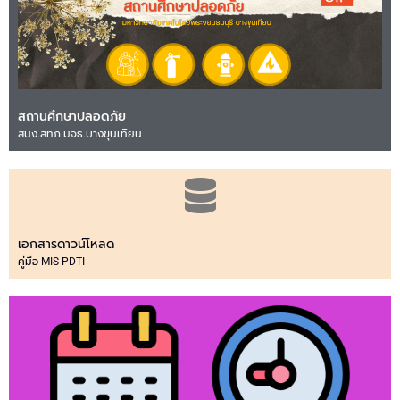
สถานศึกษาปลอดภัย
สนง.สทภ.มจธ.บางขุนเทียน
เอกสารดาวน์โหลด
คู่มือ MIS-PDTI