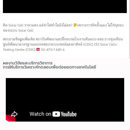
ติด Solar Cell ราคาแพง แต่ค่าไฟทำไมยังไม่ลด?
เพราะการติดตั้งแผง ไม่ใช่จุดจบ
ของระบบ Solar Cell
สอบถามข้อมูลเพิ่มเติม สถาบันพัฒนาและฝึกอบรมโรงงานต้นแบบ มจธ.บางขุนเทียน
ศูนย์พัฒนามาตรฐานและทดสอบระบบเซลล์แสงอาทิตย์ (CSSC) CES Solar Cells
Testing Center (CSSC)
02-470-7445-6
ผลงานวิจัยและบริการวิชาการ
การให้บริการวิเคราะห์ทดสอบเพื่อต่อยอดทางเทคโนโลยี