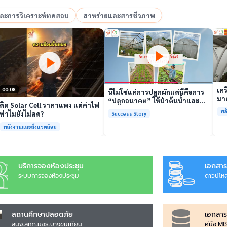
อและการวิเคราะห์ทดสอบ
สาหร่ายและสารชีวภาพ
เล่นวิดีโอ
เล่นวิดีโอ
เคร
00:08
นี่ไม่ใช่แค่การปลูกผักแต่นี่คือการ
มาต
“ปลูกอนาคต” ให้ป่าต้นน้ำและ
ติด Solar Cell ราคาแพง แต่ค่าไฟ
รั
ชุมชน
พล
ทำไมยังไม่ลด?
Success Story
พร้
พลังงานและสิ่งแวดล้อม
บริการจองห้องประชุม
เอกสาร
ระบบการจองห้องประชุม
ดาวน์โห
สถานศึกษาปลอดภัย
เอกสาร
สนง.สทภ.มจธ.บางขุนเทียน
คู่มือ M