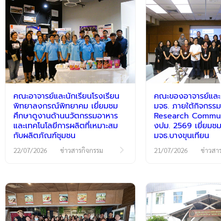
คณะอาจารย์และนักเรียนโรงเรียน
คณะของอาจารย์และนั
พิทยาลงกรณ์พิทยาคม เยี่ยมชม
มจธ. ภายใต้กิจกร
ศึกษาดูงานด้านนวัตกรรมอาหาร
Research Communi
และเทคโนโลยีการผลิตที่เหมาะสม
งปม. 2569 เยี่ยมชม
กับผลิตภัณฑ์ชุมชน
มจธ.บางขุนเทียน
22/07/2026
ข่าวสารกิจกรรม
21/07/2026
ข่าวสา