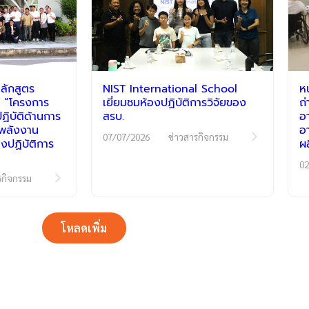
ลักสูตร
NIST International School
ห
 “โครงการ
เยี่ยมชมห้องปฏิบัติการวิจัยของ
ถ
ิบัติด้านการ
สรบ.
อ
ีพลังงาน
อ
07/07/2026
ข่าวสารกิจกรรม
งปฏิบัติการ
ผ
02
รกิจกรรม
โหลดเพิ่ม