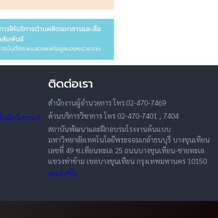
การให้บริการด้านผลิตเอกสารและสื่อ
สัมพันธ์
ารบันทึกและแสดงผลข้อมูลของหน่วยงาน
ติดต่อเรา
สำนักงานผู้อำนวยการ โทร.02-470-7469
ด้านบริการวิชาการ โทร 02-470-7401 , 7404
องมือวิเคราะห์
สถาบันพัฒนาและฝึกอบรมโรงงานต้นแบบ
มหาวิทยาลัยเทคโนโลยีพระจอมเกล้าธนบุรี บางขุนเทียน
เลขที่ 49 ซ.เทียนทะเล 25 ถนนบางขุนเทียน-ชายทะเล
แขวงท่าข้าม เขตบางขุนเทียน กรุงเทพมหานคร 10150
แผนผังที่ตั้ง