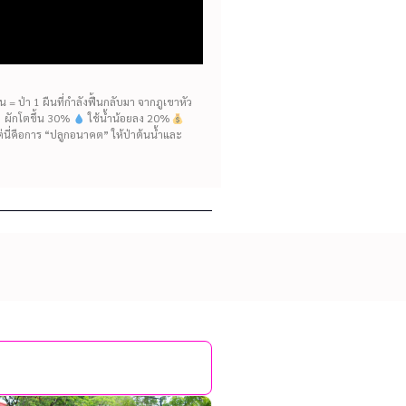
= ป่า 1 ผืนที่กำลังฟื้นกลับมา จากภูเขาหัว
ห้ ผักโตขึ้น 30%
ใช้น้ำน้อยลง 20%
แต่นี่คือการ “ปลูกอนาคต” ให้ป่าต้นน้ำและ