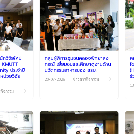
กวิจัยใหม่
กลุ่มผู้พิการชุมชนคลองพิทยาลง
ค
รม KMUTT
กรณ์ เยี่ยมชมและศึกษาดูงานด้าน
f
ty ประจำปี
นวัตกรรมอาหารของ สรบ.
(
หน่วยวิจัย
ร
20/07/2026
ข่าวสารกิจกรรม
13
รกิจกรรม