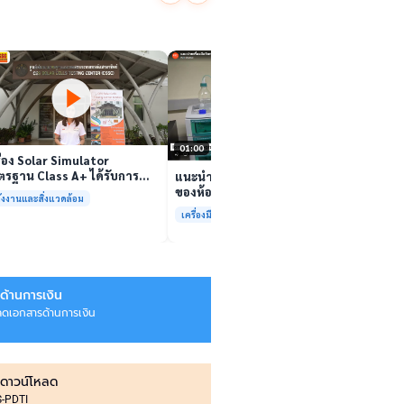
นักวิจ
ตีนสไป
YouTu
เล่นวิดีโอ
สาหร่
“เศรษ
เล่นวิดีโอ
01:00
ื่อง Solar Simulator
รฐาน Class A+ ได้รับการ
แนะนำเครื่องมือวิเคราะห์ทดสอบ
บรองมาตรฐาน ISO/IEC17025
ของห้องปฏิบัติการกลางเพื่อการ
ังงานและสิ่งแวดล้อม
อมให้บริการแล้ว
วิเคราะห์กระบวนการและสิ่ง
เครื่องมือและการวิเคราะห์ทดสอบ
แวดล้อม สรบ.มจธ.
ด้านการเงิน
ลดเอกสารด้านการเงิน
ดาวน์โหลด
IS-PDTI