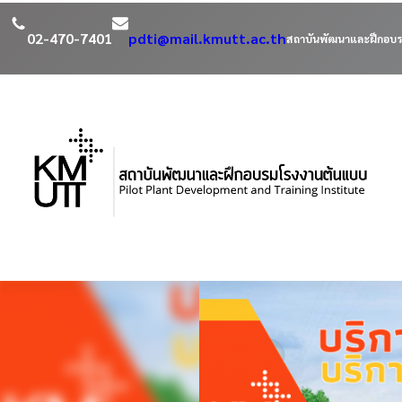
02-470-7401
pdti@mail.kmutt.ac.th
สถาบันพัฒนาและฝึกอบร