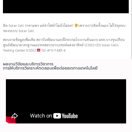
ติด Solar Cell ราคาแพง แต่ค่าไฟทำไมยังไม่ลด?
เพราะการติดตั้งแผง ไม่ใช่จุดจบ
ของระบบ Solar Cell
สอบถามข้อมูลเพิ่มเติม สถาบันพัฒนาและฝึกอบรมโรงงานต้นแบบ มจธ.บางขุนเทียน
ศูนย์พัฒนามาตรฐานและทดสอบระบบเซลล์แสงอาทิตย์ (CSSC) CES Solar Cells
Testing Center (CSSC)
02-470-7445-6
ผลงานวิจัยและบริการวิชาการ
การให้บริการวิเคราะห์ทดสอบเพื่อต่อยอดทางเทคโนโลยี