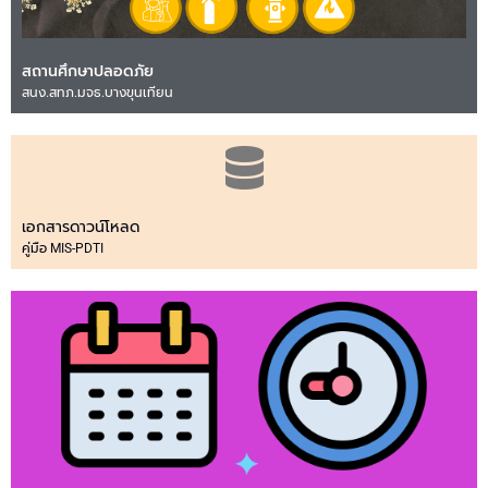
สถานศึกษาปลอดภัย
สนง.สทภ.มจธ.บางขุนเทียน
เอกสารดาวน์โหลด
คู่มือ MIS-PDTI