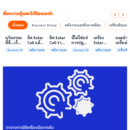
‹
›
สื่อความรู้และวิดีโอแนะนำ
ทั้งหมด
Success Story
พลังงานและสิ่งแวดล้อม
เครื่องมือแล
00:10
00:10
00:08
01:00
เล่นวิดีโอ
เล่นวิดีโอ
เล่นวิดีโอ
เล่นวิดีโอ
เล่นวิดีโอ
เล่น
นวัตกรรม
ติด Solar
ติด Solar
นี่ไม่ใช่แค่
เครื่อง
แนะนำ
ที่ดี…เริ่ม
Cell แล้ว
Cell ราคา
การปลูก
Solar
เครื่องมื
ต้นจาก
ลดค่าไฟ
แพง แต่
ผักแต่นี่
Simulator
วิเคราะห
Success Story
พลังงานและสิ่งแวดล้อม
พลังงานและสิ่งแวดล้อม
Success Story
พลังงานและสิ่งแวดล้อม
เครื่องม
ความร่วม
ได้จริง
ค่าไฟ
คือการ
มาตรฐาน
ทดสอบ
มือที่ใช่
หรือไม่?
ทำไมยัง
“ปลูก
Class A+
ของห้อง
ไม่ลด?
อนาคต”
ได้รับการ
ปฏิบัติ
ให้ป่า
รับรอง
การกลา
ต้นน้ำและ
มาตรฐาน
เพื่อการ
ชุมชน
ISO/IEC17025
วิเคราะห
พร้อมให้
กระบวน
บริการ
และสิ่ง
แล้ว
แวดล้อ
สรบ.มจ
ตารางการใช้เครื่องมือภายใน