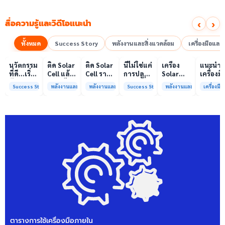
‹
›
สื่อความรู้และวิดีโอแนะนำ
ทั้งหมด
Success Story
พลังงานและสิ่งแวดล้อม
เครื่องมือแล
00:10
00:10
00:08
01:00
เล่นวิดีโอ
เล่นวิดีโอ
เล่นวิดีโอ
เล่นวิดีโอ
เล่นวิดีโอ
เล่น
นวัตกรรม
ติด Solar
ติด Solar
นี่ไม่ใช่แค่
เครื่อง
แนะนำ
ที่ดี…เริ่ม
Cell แล้ว
Cell ราคา
การปลูก
Solar
เครื่องมื
ต้นจาก
ลดค่าไฟ
แพง แต่
ผักแต่นี่
Simulator
วิเคราะห
Success Story
พลังงานและสิ่งแวดล้อม
พลังงานและสิ่งแวดล้อม
Success Story
พลังงานและสิ่งแวดล้อม
เครื่องม
ความร่วม
ได้จริง
ค่าไฟ
คือการ
มาตรฐาน
ทดสอบ
มือที่ใช่
หรือไม่?
ทำไมยัง
“ปลูก
Class A+
ของห้อง
ไม่ลด?
อนาคต”
ได้รับการ
ปฏิบัติ
ให้ป่า
รับรอง
การกลา
ต้นน้ำและ
มาตรฐาน
เพื่อการ
ชุมชน
ISO/IEC17025
วิเคราะห
พร้อมให้
กระบวน
บริการ
และสิ่ง
แล้ว
แวดล้อ
สรบ.มจ
ตารางการใช้เครื่องมือภายใน