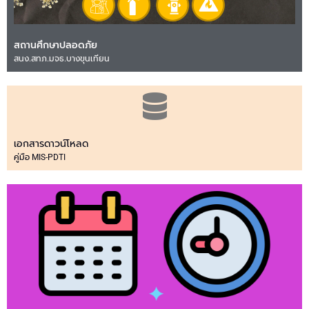
สถานศึกษาปลอดภัย
สนง.สทภ.มจธ.บางขุนเทียน
เอกสารดาวน์โหลด
คู่มือ MIS-PDTI