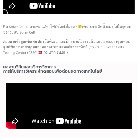
ติด Solar Cell ราคาแพง แต่ค่าไฟทำไมยังไม่ลด?
เพราะการติดตั้งแผง ไม่ใช่จุดจบ
ของระบบ Solar Cell
สอบถามข้อมูลเพิ่มเติม สถาบันพัฒนาและฝึกอบรมโรงงานต้นแบบ มจธ.บางขุนเทียน
ศูนย์พัฒนามาตรฐานและทดสอบระบบเซลล์แสงอาทิตย์ (CSSC) CES Solar Cells
Testing Center (CSSC)
02-470-7445-6
ผลงานวิจัยและบริการวิชาการ
การให้บริการวิเคราะห์ทดสอบเพื่อต่อยอดทางเทคโนโลยี