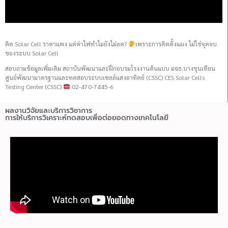
ติด Solar Cell ราคาแพง แต่ค่าไฟทำไมยังไม่ลด?
เพราะการติดตั้งแผง ไม่ใช่จุดจบ
ของระบบ Solar Cell
สอบถามข้อมูลเพิ่มเติม สถาบันพัฒนาและฝึกอบรมโรงงานต้นแบบ มจธ.บางขุนเทียน
ศูนย์พัฒนามาตรฐานและทดสอบระบบเซลล์แสงอาทิตย์ (CSSC) CES Solar Cells
Testing Center (CSSC)
02-470-7445-6
ผลงานวิจัยและบริการวิชาการ
การให้บริการวิเคราะห์ทดสอบเพื่อต่อยอดทางเทคโนโลยี