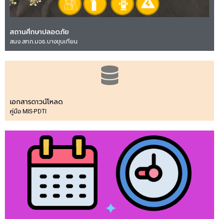
สถานศึกษาปลอดภัย
สนง.สทภ.มจธ.บางขุนเทียน
เอกสารดาวน์โหลด
คู่มือ MIS-PDTI