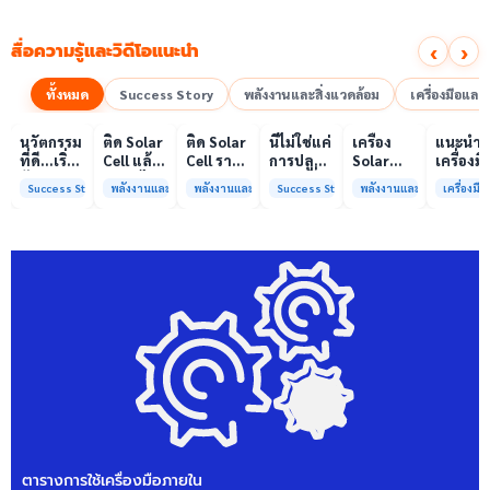
‹
›
สื่อความรู้และวิดีโอแนะนำ
ทั้งหมด
Success Story
พลังงานและสิ่งแวดล้อม
เครื่องมือแล
00:10
00:10
00:08
01:00
เล่นวิดีโอ
เล่นวิดีโอ
เล่นวิดีโอ
เล่นวิดีโอ
เล่นวิดีโอ
เล่น
นวัตกรรม
ติด Solar
ติด Solar
นี่ไม่ใช่แค่
เครื่อง
แนะนำ
ที่ดี…เริ่ม
Cell แล้ว
Cell ราคา
การปลูก
Solar
เครื่องมื
ต้นจาก
ลดค่าไฟ
แพง แต่
ผักแต่นี่
Simulator
วิเคราะห
Success Story
พลังงานและสิ่งแวดล้อม
พลังงานและสิ่งแวดล้อม
Success Story
พลังงานและสิ่งแวดล้อม
เครื่องม
ความร่วม
ได้จริง
ค่าไฟ
คือการ
มาตรฐาน
ทดสอบ
มือที่ใช่
หรือไม่?
ทำไมยัง
“ปลูก
Class A+
ของห้อง
ไม่ลด?
อนาคต”
ได้รับการ
ปฏิบัติ
ให้ป่า
รับรอง
การกลา
ต้นน้ำและ
มาตรฐาน
เพื่อการ
ชุมชน
ISO/IEC17025
วิเคราะห
พร้อมให้
กระบวน
บริการ
และสิ่ง
แล้ว
แวดล้อ
สรบ.มจ
ตารางการใช้เครื่องมือภายใน