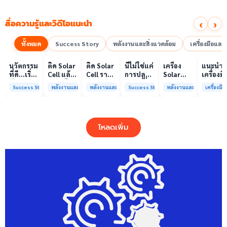
‹
›
สื่อความรู้และวิดีโอแนะนำ
ทั้งหมด
Success Story
พลังงานและสิ่งแวดล้อม
เครื่องมือแล
00:10
00:10
00:08
01:00
เล่นวิดีโอ
เล่นวิดีโอ
เล่นวิดีโอ
เล่นวิดีโอ
เล่นวิดีโอ
เล่น
นวัตกรรม
ติด Solar
ติด Solar
นี่ไม่ใช่แค่
เครื่อง
แนะนำ
ที่ดี…เริ่ม
Cell แล้ว
Cell ราคา
การปลูก
Solar
เครื่องมื
ต้นจาก
ลดค่าไฟ
แพง แต่
ผักแต่นี่
Simulator
วิเคราะห
Success Story
พลังงานและสิ่งแวดล้อม
พลังงานและสิ่งแวดล้อม
Success Story
พลังงานและสิ่งแวดล้อม
เครื่องม
ความร่วม
ได้จริง
ค่าไฟ
คือการ
มาตรฐาน
ทดสอบ
มือที่ใช่
หรือไม่?
ทำไมยัง
“ปลูก
Class A+
ของห้อง
ไม่ลด?
อนาคต”
ได้รับการ
ปฏิบัติ
ให้ป่า
รับรอง
การกลา
โหลดเพิ่ม
ต้นน้ำและ
มาตรฐาน
เพื่อการ
ชุมชน
ISO/IEC17025
วิเคราะห
พร้อมให้
กระบวน
บริการ
และสิ่ง
แล้ว
แวดล้อ
สรบ.มจ