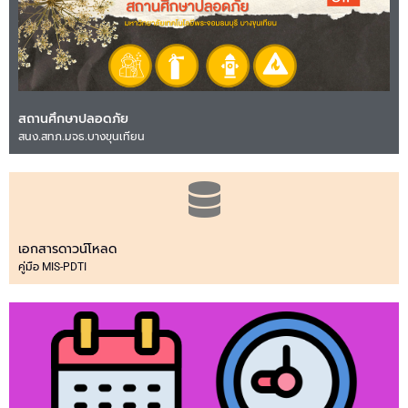
สถานศึกษาปลอดภัย
สนง.สทภ.มจธ.บางขุนเทียน
เอกสารดาวน์โหลด
คู่มือ MIS-PDTI