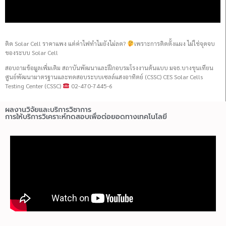
ติด Solar Cell ราคาแพง แต่ค่าไฟทำไมยังไม่ลด?
เพราะการติดตั้งแผง ไม่ใช่จุดจบ
ของระบบ Solar Cell
สอบถามข้อมูลเพิ่มเติม สถาบันพัฒนาและฝึกอบรมโรงงานต้นแบบ มจธ.บางขุนเทียน
ศูนย์พัฒนามาตรฐานและทดสอบระบบเซลล์แสงอาทิตย์ (CSSC) CES Solar Cells
Testing Center (CSSC)
02-470-7445-6
ผลงานวิจัยและบริการวิชาการ
การให้บริการวิเคราะห์ทดสอบเพื่อต่อยอดทางเทคโนโลยี