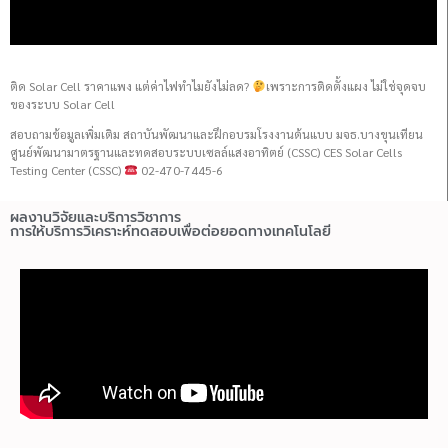
ติด Solar Cell ราคาแพง แต่ค่าไฟทำไมยังไม่ลด?
เพราะการติดตั้งแผง ไม่ใช่จุดจบ
ของระบบ Solar Cell
สอบถามข้อมูลเพิ่มเติม สถาบันพัฒนาและฝึกอบรมโรงงานต้นแบบ มจธ.บางขุนเทียน
ศูนย์พัฒนามาตรฐานและทดสอบระบบเซลล์แสงอาทิตย์ (CSSC) CES Solar Cells
Testing Center (CSSC)
02-470-7445-6
ผลงานวิจัยและบริการวิชาการ
การให้บริการวิเคราะห์ทดสอบเพื่อต่อยอดทางเทคโนโลยี