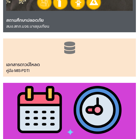
สถานศึกษาปลอดภัย
สนง.สทภ.มจธ.บางขุนเทียน
เอกสารดาวน์โหลด
คู่มือ MIS-PDTI