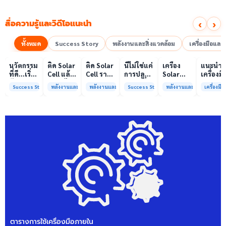
‹
›
สื่อความรู้และวิดีโอแนะนำ
ทั้งหมด
Success Story
พลังงานและสิ่งแวดล้อม
เครื่องมือแล
00:10
00:10
00:08
01:00
เล่นวิดีโอ
เล่นวิดีโอ
เล่นวิดีโอ
เล่นวิดีโอ
เล่นวิดีโอ
เล่น
นวัตกรรม
ติด Solar
ติด Solar
นี่ไม่ใช่แค่
เครื่อง
แนะนำ
ที่ดี…เริ่ม
Cell แล้ว
Cell ราคา
การปลูก
Solar
เครื่องมื
ต้นจาก
ลดค่าไฟ
แพง แต่
ผักแต่นี่
Simulator
วิเคราะห
Success Story
พลังงานและสิ่งแวดล้อม
พลังงานและสิ่งแวดล้อม
Success Story
พลังงานและสิ่งแวดล้อม
เครื่องม
ความร่วม
ได้จริง
ค่าไฟ
คือการ
มาตรฐาน
ทดสอบ
มือที่ใช่
หรือไม่?
ทำไมยัง
“ปลูก
Class A+
ของห้อง
ไม่ลด?
อนาคต”
ได้รับการ
ปฏิบัติ
ให้ป่า
รับรอง
การกลา
ต้นน้ำและ
มาตรฐาน
เพื่อการ
ชุมชน
ISO/IEC17025
วิเคราะห
พร้อมให้
กระบวน
บริการ
และสิ่ง
แล้ว
แวดล้อ
สรบ.มจ
ตารางการใช้เครื่องมือภายใน