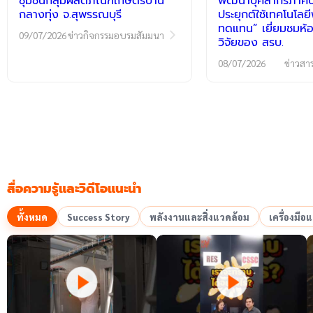
ชุมชนกลุ่มผลิตภัณฑ์เกษตรบ้าน
พัฒนาบุคลากรภาคปฏ
กลางทุ่ง จ.สุพรรณบุรี
ประยุกต์ใช้เทคโนโลย
ทดแทน” เยี่ยมชมห้อ
09/07/2026
ข่าวกิจกรรมอบรมสัมมนา
วิจัยของ สรบ.
08/07/2026
ข่าวสา
สื่อความรู้และวิดีโอแนะนำ
ทั้งหมด
Success Story
พลังงานและสิ่งแวดล้อม
เครื่องมื
เล่นวิดีโอ
เล่นวิดีโอ