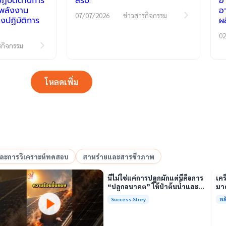
ิบัติด้านการ
สรบ.
อ
ีพลังงาน
อ
07/07/2026
ข่าวสารกิจกรรม
งปฏิบัติการ
ผ
02
รกิจกรรม
โหลดเพิ่ม
อและการวิเคราะห์ทดสอบ
สาหร่ายและสารชีวภาพ
เล่นวิดีโอ
นี่ไม่ใช่แค่การปลูกผักแต่นี่คือการ
เคร
“ปลูกอนาคต” ให้ป่าต้นน้ำและ
มาต
ชุมชน
รั
Success Story
พล
พร้
เล่นวิดีโอ