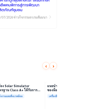
าหารที่ถูกสุขลักษณะ เสริมทักษะ
าชีพคนพิการสู่การพัฒนา
ลิตภัณฑ์ชุมชน
/07/2026
ข่าวกิจกรรมอบรมสัมมนา
‹
›
01:00
เล่นวิดีโอ
เล่นวิดีโอ
ื่อง Solar Simulator
แนะนำเครื่องมือวิเคราะห์ทดสอบ
นักวิจ
รฐาน Class A+ ได้รับการ
ของห้องปฏิบัติการกลางเพื่อการ
ตีนสไป
บรองมาตรฐาน ISO/IEC17025
วิเคราะห์กระบวนการและสิ่ง
YouTu
ังงานและสิ่งแวดล้อม
เครื่องมือและการวิเคราะห์ทดสอบ
สาหร่
อมให้บริการแล้ว
แวดล้อม สรบ.มจธ.
“เศรษ