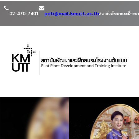
02-470-7401
pdti@mail.kmutt.ac.th
สถาบันพัฒนาและฝึกอบร