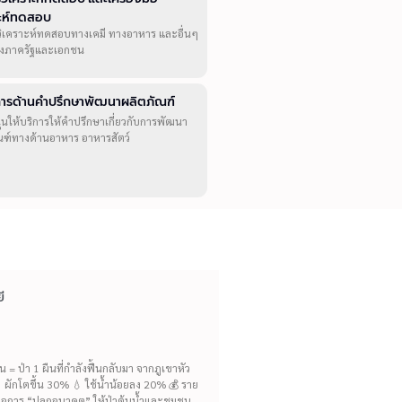
าะห์ทดสอบ
วิเคราะห์ทดสอบทางเคมี ทางอาหาร และอื่นๆ
ทั้งภาครัฐและเอกชน
ิการด้านคำปรึกษาพัฒนาผลิตภัณฑ์
ุนให้บริการให้คำปรึกษาเกี่ยวกับการพัฒนา
ณฑ์ทางด้านอาหาร อาหารสัตว์
ี
= ป่า 1 ผืนที่กำลังฟื้นกลับมา จากภูเขาหัว
ห้ ผักโตขึ้น 30% 💧 ใช้น้ำน้อยลง 20% 💰 ราย
นี่คือการ “ปลูกอนาคต” ให้ป่าต้นน้ำและชุมชน