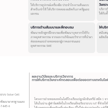
วิเคร
ให้บริการอุปกรณ์เครื่องมือ ประจำโรงงานต้นแบบ
บริการ
สำหรับเช่าใช้ ให้บริการทดลองผลิตกับภาครัฐและ
ให้กับ
เอกชน
บริการด้านสัมมนาและฝึกอบรม
ให้บร
พัฒนาหลักสูตรฝึกอบรมเพื่อพัฒนาบุคลากรให้กับ
สนับสน
ภาคอุตสาหกรรม จากผลงานวิจัยและวิชาการที่นำมา
ผลิตภั
ต่อยอดและถ่ายทอดออกสู่ภาคเอกชนและ
อุตสาหกรรม SME
ผลงานวิจัยและบริการวิชาการ
การให้บริการวิเคราะห์ทดสอบเพื่อต่อยอดทางเทคโนโลย
ระบบ Solar Cell
โครงการถ่ายทอดเทคโนโลยีโรงเรือนปลูกผักอินทรีย์ สลัด 1 จาน 
นย์พัฒนามาตรฐานและ
โล้นในน่าน สู่ฟาร์มสลัดในโรงเรือนอัจฉริยะระบบ IoT ที่ช่วยใ
0-7445-6
ได้เกษตรกรเพิ่มหลักหมื่นต่อเดือน นี่ไม่ใช่แค่การปลูกผัก แต่