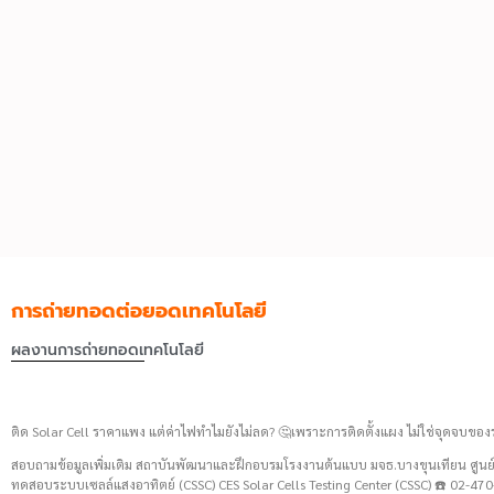
การถ่ายทอดต่อยอดเทคโนโลยี
ผลงานการถ่ายทอดเทคโนโลยี
ติด Solar Cell ราคาแพง แต่ค่าไฟทำไมยังไม่ลด? 🤔เพราะการติดตั้งแผง ไม่ใช่จุดจบของ
สอบถามข้อมูลเพิ่มเติม สถาบันพัฒนาและฝึกอบรมโรงงานต้นแบบ มจธ.บางขุนเทียน ศู
ทดสอบระบบเซลล์แสงอาทิตย์ (CSSC) CES Solar Cells Testing Center (CSSC) ☎️ 02-47