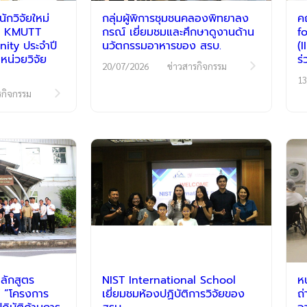
กวิจัยใหม่
กลุ่มผู้พิการชุมชนคลองพิทยาลง
ค
รม KMUTT
กรณ์ เยี่ยมชมและศึกษาดูงานด้าน
f
ty ประจำปี
นวัตกรรมอาหารของ สรบ.
(
หน่วยวิจัย
ร
20/07/2026
ข่าวสารกิจกรรม
13
รกิจกรรม
ลักสูตร
NIST International School
ห
 “โครงการ
เยี่ยมชมห้องปฏิบัติการวิจัยของ
ถ