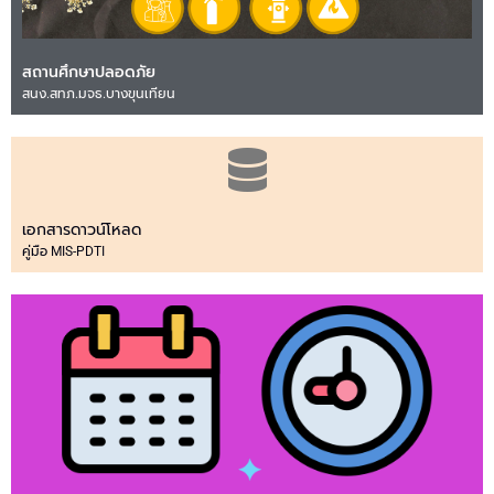
สถานศึกษาปลอดภัย
สนง.สทภ.มจธ.บางขุนเทียน
เอกสารดาวน์โหลด
คู่มือ MIS-PDTI