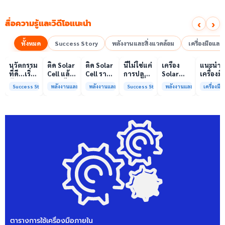
‹
›
สื่อความรู้และวิดีโอแนะนำ
ทั้งหมด
Success Story
พลังงานและสิ่งแวดล้อม
เครื่องมือแล
00:10
00:10
00:08
01:00
เล่นวิดีโอ
เล่นวิดีโอ
เล่นวิดีโอ
เล่นวิดีโอ
เล่นวิดีโอ
เล่น
นวัตกรรม
ติด Solar
ติด Solar
นี่ไม่ใช่แค่
เครื่อง
แนะนำ
ที่ดี…เริ่ม
Cell แล้ว
Cell ราคา
การปลูก
Solar
เครื่องมื
ต้นจาก
ลดค่าไฟ
แพง แต่
ผักแต่นี่
Simulator
วิเคราะห
Success Story
พลังงานและสิ่งแวดล้อม
พลังงานและสิ่งแวดล้อม
Success Story
พลังงานและสิ่งแวดล้อม
เครื่องม
ความร่วม
ได้จริง
ค่าไฟ
คือการ
มาตรฐาน
ทดสอบ
มือที่ใช่
หรือไม่?
ทำไมยัง
“ปลูก
Class A+
ของห้อง
ไม่ลด?
อนาคต”
ได้รับการ
ปฏิบัติ
ให้ป่า
รับรอง
การกลา
ต้นน้ำและ
มาตรฐาน
เพื่อการ
ชุมชน
ISO/IEC17025
วิเคราะห
พร้อมให้
กระบวน
บริการ
และสิ่ง
แล้ว
แวดล้อ
สรบ.มจ
ตารางการใช้เครื่องมือภายใน