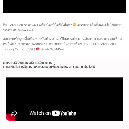
ติด Solar Cell ราคาแพง แต่ค่าไฟทำไมยังไม่ลด?
เพราะการติดตั้งแผง ไม่ใช่จุดจบ
ของระบบ Solar Cell
สอบถามข้อมูลเพิ่มเติม สถาบันพัฒนาและฝึกอบรมโรงงานต้นแบบ มจธ.บางขุนเทียน
ศูนย์พัฒนามาตรฐานและทดสอบระบบเซลล์แสงอาทิตย์ (CSSC) CES Solar Cells
Testing Center (CSSC)
02-470-7445-6
ผลงานวิจัยและบริการวิชาการ
การให้บริการวิเคราะห์ทดสอบเพื่อต่อยอดทางเทคโนโลยี