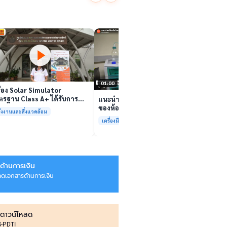
นักวิจ
ตีนสไป
YouTu
เล่นวิดีโอ
สาหร่
“เศรษ
เล่นวิดีโอ
01:00
ื่อง Solar Simulator
รฐาน Class A+ ได้รับการ
แนะนำเครื่องมือวิเคราะห์ทดสอบ
บรองมาตรฐาน ISO/IEC17025
ของห้องปฏิบัติการกลางเพื่อการ
ังงานและสิ่งแวดล้อม
อมให้บริการแล้ว
วิเคราะห์กระบวนการและสิ่ง
เครื่องมือและการวิเคราะห์ทดสอบ
แวดล้อม สรบ.มจธ.
ด้านการเงิน
ลดเอกสารด้านการเงิน
ดาวน์โหลด
IS-PDTI