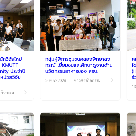
กวิจัยใหม่
กลุ่มผู้พิการชุมชนคลองพิทยาลง
ค
รม KMUTT
กรณ์ เยี่ยมชมและศึกษาดูงานด้าน
f
ty ประจำปี
นวัตกรรมอาหารของ สรบ.
(
หน่วยวิจัย
ร
20/07/2026
ข่าวสารกิจกรรม
13
รกิจกรรม