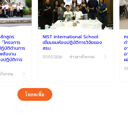
ลักสูตร
NIST International School
ห
 “โครงการ
เยี่ยมชมห้องปฏิบัติการวิจัยของ
ถ
ิบัติด้านการ
สรบ.
อ
ีพลังงาน
อ
07/07/2026
ข่าวสารกิจกรรม
งปฏิบัติการ
ผ
02
รกิจกรรม
โหลดเพิ่ม