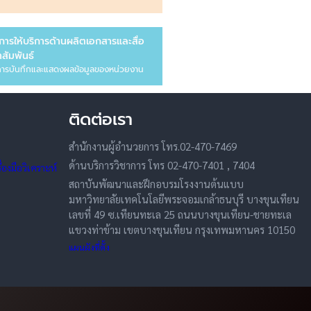
การให้บริการด้านผลิตเอกสารและสื่อ
สัมพันธ์
ารบันทึกและแสดงผลข้อมูลของหน่วยงาน
ติดต่อเรา
สำนักงานผู้อำนวยการ โทร.02-470-7469
ด้านบริการวิชาการ โทร 02-470-7401 , 7404
องมือวิเคราะห์
สถาบันพัฒนาและฝึกอบรมโรงงานต้นแบบ
มหาวิทยาลัยเทคโนโลยีพระจอมเกล้าธนบุรี บางขุนเทียน
เลขที่ 49 ซ.เทียนทะเล 25 ถนนบางขุนเทียน-ชายทะเล
แขวงท่าข้าม เขตบางขุนเทียน กรุงเทพมหานคร 10150
แผนผังที่ตั้ง