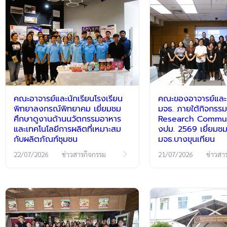
คณะอาจารย์และนักเรียนโรงเรียน
คณะของอาจารย์และนั
พิทยาลงกรณ์พิทยาคม เยี่ยมชม
มจธ. ภายใต้กิจกร
ศึกษาดูงานด้านนวัตกรรมอาหาร
Research Communi
และเทคโนโลยีการผลิตที่เหมาะสม
งปม. 2569 เยี่ยมชม
กับผลิตภัณฑ์ชุมชน
มจธ.บางขุนเทียน
22/07/2026
ข่าวสารกิจกรรม
21/07/2026
ข่าวสา