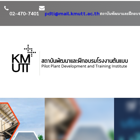
02-470-7401
pdti@mail.kmutt.ac.th
สถาบันพัฒนาและฝึกอบร