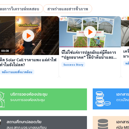
อและการวิเคราะห์ทดสอบ
สาหร่ายและสารชีวภาพ
เล่นวิดีโอ
เล่นวิดีโอ
เคร
00:08
นี่ไม่ใช่แค่การปลูกผักแต่นี่คือการ
มาต
“ปลูกอนาคต” ให้ป่าต้นน้ำและ
ติด Solar Cell ราคาแพง แต่ค่าไฟ
รั
ชุมชน
พล
ทำไมยังไม่ลด?
Success Story
พร้
พลังงานและสิ่งแวดล้อม
บริการจองห้องประชุม
เอกสาร
ระบบการจองห้องประชุม
ดาวน์โห
สถานศึกษาปลอดภัย
เอกสาร
สนง.สทภ.มจธ.บางขุนเทียน
คู่มือ M