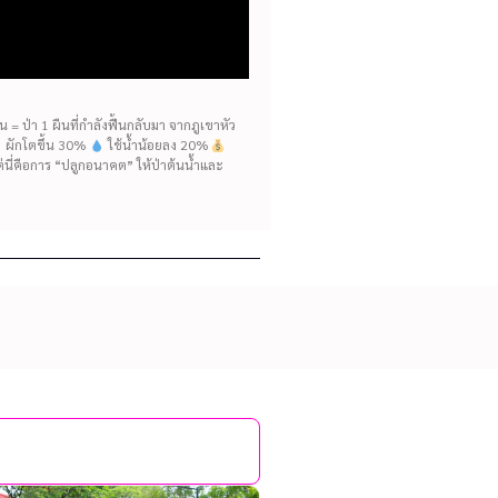
= ป่า 1 ผืนที่กำลังฟื้นกลับมา จากภูเขาหัว
ห้ ผักโตขึ้น 30%
ใช้น้ำน้อยลง 20%
แต่นี่คือการ “ปลูกอนาคต” ให้ป่าต้นน้ำและ