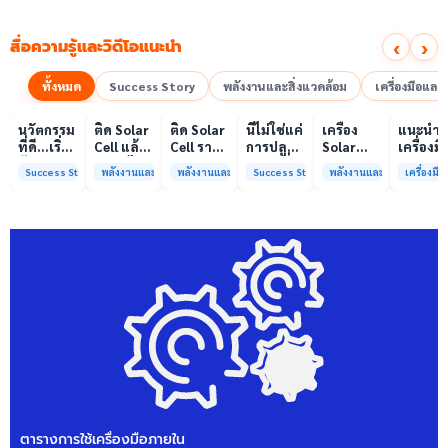
‹
›
สื่อความรู้และวิดีโอแนะนำ
ทั้งหมด
Success Story
พลังงานและสิ่งแวดล้อม
เครื่องมือแล
00:10
00:10
00:08
01:00
เล่นวิดีโอ
เล่นวิดีโอ
เล่นวิดีโอ
เล่นวิดีโอ
เล่นวิดีโอ
เล่น
นวัตกรรม
ติด Solar
ติด Solar
นี่ไม่ใช่แค่
เครื่อง
แนะนำ
ที่ดี…เริ่ม
Cell แล้ว
Cell ราคา
การปลูก
Solar
เครื่องมื
ต้นจาก
ลดค่าไฟ
แพง แต่
ผักแต่นี่
Simulator
วิเคราะห
Success Story
พลังงานและสิ่งแวดล้อม
พลังงานและสิ่งแวดล้อม
Success Story
พลังงานและสิ่งแวดล้อม
เครื่องม
ความร่วม
ได้จริง
ค่าไฟ
คือการ
มาตรฐาน
ทดสอบ
มือที่ใช่
หรือไม่?
ทำไมยัง
“ปลูก
Class A+
ของห้อง
ไม่ลด?
อนาคต”
ได้รับการ
ปฏิบัติ
ให้ป่า
รับรอง
การกลา
ต้นน้ำและ
มาตรฐาน
เพื่อการ
ชุมชน
ISO/IEC17025
วิเคราะห
พร้อมให้
กระบวน
บริการ
และสิ่ง
แล้ว
แวดล้อ
สรบ.มจ
ตารางการใช้เครื่องมือภายใน