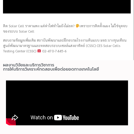
ติด Solar Cell ราคาแพง แต่ค่าไฟทำไมยังไม่ลด?
เพราะการติดตั้งแผง ไม่ใช่จุดจบ
ของระบบ Solar Cell
สอบถามข้อมูลเพิ่มเติม สถาบันพัฒนาและฝึกอบรมโรงงานต้นแบบ มจธ.บางขุนเทียน
ศูนย์พัฒนามาตรฐานและทดสอบระบบเซลล์แสงอาทิตย์ (CSSC) CES Solar Cells
Testing Center (CSSC)
02-470-7445-6
ผลงานวิจัยและบริการวิชาการ
การให้บริการวิเคราะห์ทดสอบเพื่อต่อยอดทางเทคโนโลยี