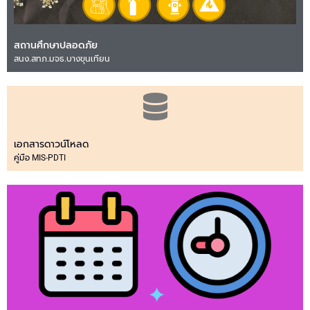
สถานศึกษาปลอดภัย
สนง.สทภ.มจธ.บางขุนเทียน
เอกสารดาวน์โหลด
คู่มือ MIS-PDTI