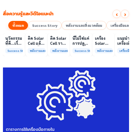
‹
›
สื่อความรู้และวิดีโอแนะนำ
ทั้งหมด
Success Story
พลังงานและสิ่งแวดล้อม
เครื่องมือแล
00:10
00:10
00:08
01:00
เล่นวิดีโอ
เล่นวิดีโอ
เล่นวิดีโอ
เล่นวิดีโอ
เล่นวิดีโอ
เล่น
นวัตกรรม
ติด Solar
ติด Solar
นี่ไม่ใช่แค่
เครื่อง
แนะนำ
ที่ดี…เริ่ม
Cell แล้ว
Cell ราคา
การปลูก
Solar
เครื่องมื
ต้นจาก
ลดค่าไฟ
แพง แต่
ผักแต่นี่
Simulator
วิเคราะห
Success Story
พลังงานและสิ่งแวดล้อม
พลังงานและสิ่งแวดล้อม
Success Story
พลังงานและสิ่งแวดล้อม
เครื่องม
ความร่วม
ได้จริง
ค่าไฟ
คือการ
มาตรฐาน
ทดสอบ
มือที่ใช่
หรือไม่?
ทำไมยัง
“ปลูก
Class A+
ของห้อง
ไม่ลด?
อนาคต”
ได้รับการ
ปฏิบัติ
ให้ป่า
รับรอง
การกลา
ต้นน้ำและ
มาตรฐาน
เพื่อการ
ชุมชน
ISO/IEC17025
วิเคราะห
พร้อมให้
กระบวน
บริการ
และสิ่ง
แล้ว
แวดล้อ
สรบ.มจ
ตารางการใช้เครื่องมือภายใน