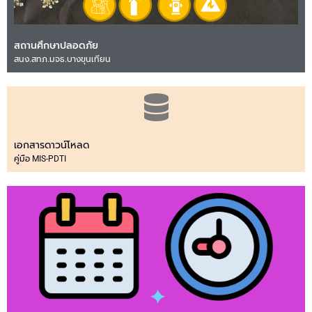
สถานศึกษาปลอดภัย
สนง.สทภ.มจธ.บางขุนเทียน
เอกสารดาวน์โหลด
คู่มือ MIS-PDTI