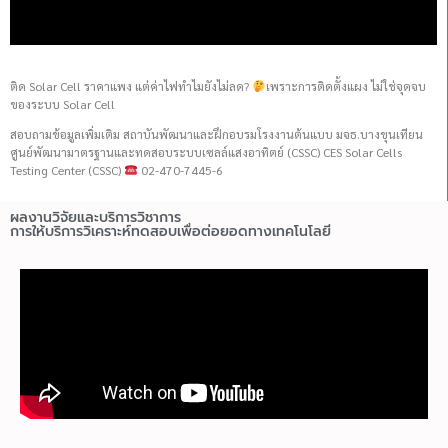
ติด Solar Cell ราคาแพง แต่ค่าไฟทำไมยังไม่ลด?
เพราะการติดตั้งแผง ไม่ใช่จุดจบ
ของระบบ Solar Cell
สอบถามข้อมูลเพิ่มเติม สถาบันพัฒนาและฝึกอบรมโรงงานต้นแบบ มจธ.บางขุนเทียน
ศูนย์พัฒนามาตรฐานและทดสอบระบบเซลล์แสงอาทิตย์ (CSSC) CES Solar Cells
Testing Center (CSSC)
02-470-7445-6
ผลงานวิจัยและบริการวิชาการ
การให้บริการวิเคราะห์ทดสอบเพื่อต่อยอดทางเทคโนโลยี