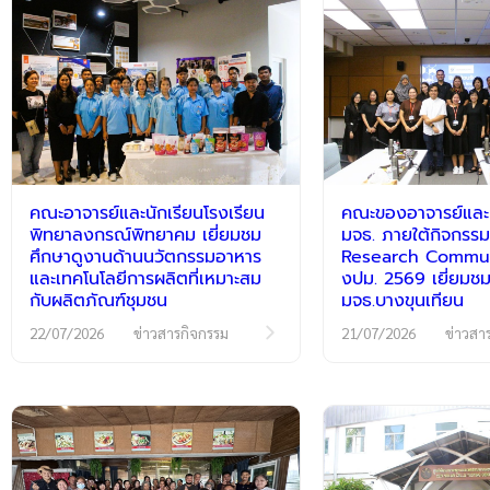
คณะอาจารย์และนักเรียนโรงเรียน
คณะของอาจารย์และนั
พิทยาลงกรณ์พิทยาคม เยี่ยมชม
มจธ. ภายใต้กิจกร
ศึกษาดูงานด้านนวัตกรรมอาหาร
Research Communi
และเทคโนโลยีการผลิตที่เหมาะสม
งปม. 2569 เยี่ยมชม
กับผลิตภัณฑ์ชุมชน
มจธ.บางขุนเทียน
22/07/2026
ข่าวสารกิจกรรม
21/07/2026
ข่าวสา