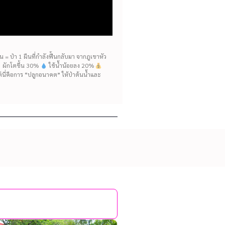
= ป่า 1 ผืนที่กำลังฟื้นกลับมา จากภูเขาหัว
ห้ ผักโตขึ้น 30%
ใช้น้ำน้อยลง 20%
แต่นี่คือการ “ปลูกอนาคต” ให้ป่าต้นน้ำและ