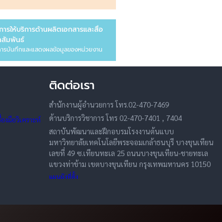
การให้บริการด้านผลิตเอกสารและสื่อ
สัมพันธ์
ารบันทึกและแสดงผลข้อมูลของหน่วยงาน
ติดต่อเรา
สำนักงานผู้อำนวยการ โทร.02-470-7469
ด้านบริการวิชาการ โทร 02-470-7401 , 7404
องมือวิเคราะห์
สถาบันพัฒนาและฝึกอบรมโรงงานต้นแบบ
มหาวิทยาลัยเทคโนโลยีพระจอมเกล้าธนบุรี บางขุนเทียน
เลขที่ 49 ซ.เทียนทะเล 25 ถนนบางขุนเทียน-ชายทะเล
แขวงท่าข้าม เขตบางขุนเทียน กรุงเทพมหานคร 10150
แผนผังที่ตั้ง