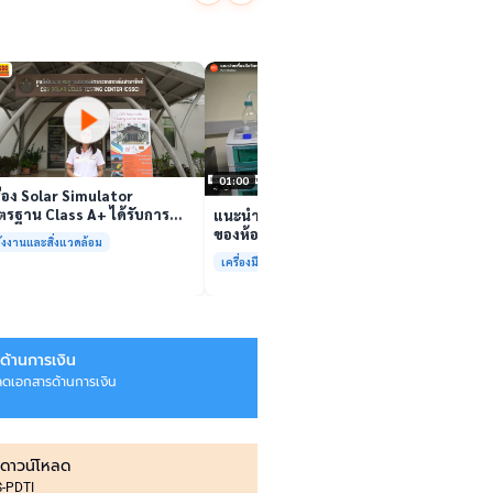
นักวิจ
ตีนสไป
YouTu
เล่นวิดีโอ
สาหร่
“เศรษ
เล่นวิดีโอ
01:00
ื่อง Solar Simulator
รฐาน Class A+ ได้รับการ
แนะนำเครื่องมือวิเคราะห์ทดสอบ
บรองมาตรฐาน ISO/IEC17025
ของห้องปฏิบัติการกลางเพื่อการ
ังงานและสิ่งแวดล้อม
อมให้บริการแล้ว
วิเคราะห์กระบวนการและสิ่ง
เครื่องมือและการวิเคราะห์ทดสอบ
แวดล้อม สรบ.มจธ.
ด้านการเงิน
ลดเอกสารด้านการเงิน
ดาวน์โหลด
IS-PDTI