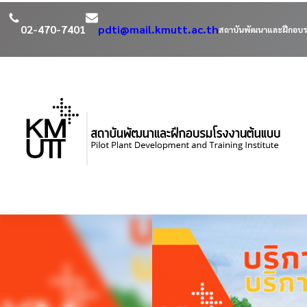
02-470-7401
pdti@mail.kmutt.ac.th
สถาบันพัฒนาและฝึกอบร