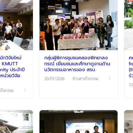
กวิจัยใหม่
กลุ่มผู้พิการชุมชนคลองพิทยาลง
ค
รม KMUTT
กรณ์ เยี่ยมชมและศึกษาดูงานด้าน
f
ty ประจำปี
นวัตกรรมอาหารของ สรบ.
(
หน่วยวิจัย
ร
20/07/2026
ข่าวสารกิจกรรม
13
รกิจกรรม