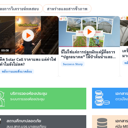
อและการวิเคราะห์ทดสอบ
สาหร่ายและสารชีวภาพ
เล่นวิดีโอ
เล่นวิดีโอ
เคร
00:08
นี่ไม่ใช่แค่การปลูกผักแต่นี่คือการ
มาต
“ปลูกอนาคต” ให้ป่าต้นน้ำและ
ติด Solar Cell ราคาแพง แต่ค่าไฟ
รั
ชุมชน
พล
ทำไมยังไม่ลด?
Success Story
พร้
พลังงานและสิ่งแวดล้อม
บริการจองห้องประชุม
เอกสาร
ระบบการจองห้องประชุม
ดาวน์โห
สถานศึกษาปลอดภัย
เอกสาร
สนง.สทภ.มจธ.บางขุนเทียน
คู่มือ M