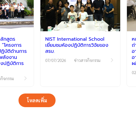
ลักสูตร
NIST International School
ห
 “โครงการ
เยี่ยมชมห้องปฏิบัติการวิจัยของ
ถ
ิบัติด้านการ
สรบ.
อ
ีพลังงาน
อ
07/07/2026
ข่าวสารกิจกรรม
งปฏิบัติการ
ผ
02
รกิจกรรม
โหลดเพิ่ม