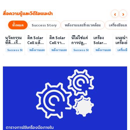
‹
›
สื่อความรู้และวิดีโอแนะนำ
ทั้งหมด
Success Story
พลังงานและสิ่งแวดล้อม
เครื่องมือแล
00:10
00:10
00:08
01:00
เล่นวิดีโอ
เล่นวิดีโอ
เล่นวิดีโอ
เล่นวิดีโอ
เล่นวิดีโอ
เล่น
นวัตกรรม
ติด Solar
ติด Solar
นี่ไม่ใช่แค่
เครื่อง
แนะนำ
ที่ดี…เริ่ม
Cell แล้ว
Cell ราคา
การปลูก
Solar
เครื่องมื
ต้นจาก
ลดค่าไฟ
แพง แต่
ผักแต่นี่
Simulator
วิเคราะห
Success Story
พลังงานและสิ่งแวดล้อม
พลังงานและสิ่งแวดล้อม
Success Story
พลังงานและสิ่งแวดล้อม
เครื่องม
ความร่วม
ได้จริง
ค่าไฟ
คือการ
มาตรฐาน
ทดสอบ
มือที่ใช่
หรือไม่?
ทำไมยัง
“ปลูก
Class A+
ของห้อง
ไม่ลด?
อนาคต”
ได้รับการ
ปฏิบัติ
ให้ป่า
รับรอง
การกลา
ต้นน้ำและ
มาตรฐาน
เพื่อการ
ชุมชน
ISO/IEC17025
วิเคราะห
พร้อมให้
กระบวน
บริการ
และสิ่ง
แล้ว
แวดล้อ
สรบ.มจ
ตารางการใช้เครื่องมือภายใน