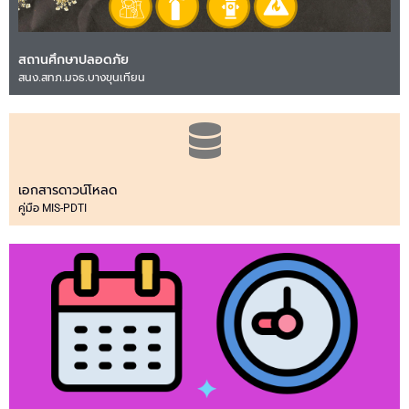
สถานศึกษาปลอดภัย
สนง.สทภ.มจธ.บางขุนเทียน
เอกสารดาวน์โหลด
คู่มือ MIS-PDTI