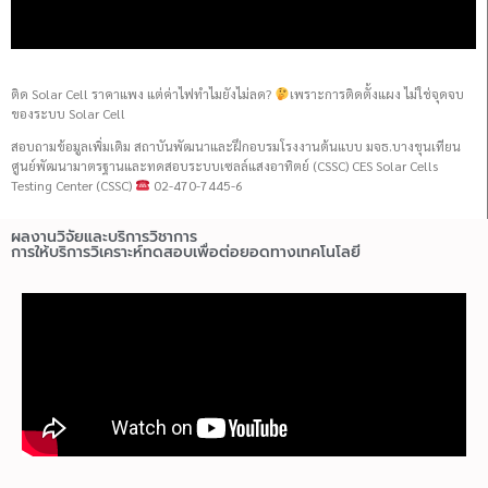
ติด Solar Cell ราคาแพง แต่ค่าไฟทำไมยังไม่ลด?
เพราะการติดตั้งแผง ไม่ใช่จุดจบ
ของระบบ Solar Cell
สอบถามข้อมูลเพิ่มเติม สถาบันพัฒนาและฝึกอบรมโรงงานต้นแบบ มจธ.บางขุนเทียน
ศูนย์พัฒนามาตรฐานและทดสอบระบบเซลล์แสงอาทิตย์ (CSSC) CES Solar Cells
Testing Center (CSSC)
02-470-7445-6
ผลงานวิจัยและบริการวิชาการ
การให้บริการวิเคราะห์ทดสอบเพื่อต่อยอดทางเทคโนโลยี