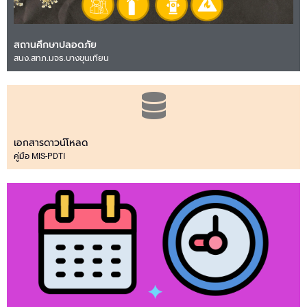
สถานศึกษาปลอดภัย
สนง.สทภ.มจธ.บางขุนเทียน
เอกสารดาวน์โหลด
คู่มือ MIS-PDTI