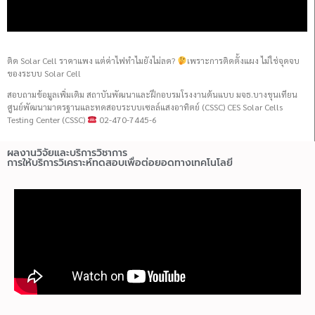
ติด Solar Cell ราคาแพง แต่ค่าไฟทำไมยังไม่ลด?
เพราะการติดตั้งแผง ไม่ใช่จุดจบ
ของระบบ Solar Cell
สอบถามข้อมูลเพิ่มเติม สถาบันพัฒนาและฝึกอบรมโรงงานต้นแบบ มจธ.บางขุนเทียน
ศูนย์พัฒนามาตรฐานและทดสอบระบบเซลล์แสงอาทิตย์ (CSSC) CES Solar Cells
Testing Center (CSSC)
02-470-7445-6
ผลงานวิจัยและบริการวิชาการ
การให้บริการวิเคราะห์ทดสอบเพื่อต่อยอดทางเทคโนโลยี