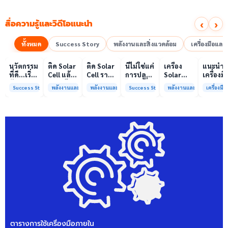
‹
›
สื่อความรู้และวิดีโอแนะนำ
ทั้งหมด
Success Story
พลังงานและสิ่งแวดล้อม
เครื่องมือแล
00:10
00:10
00:08
01:00
เล่นวิดีโอ
เล่นวิดีโอ
เล่นวิดีโอ
เล่นวิดีโอ
เล่นวิดีโอ
เล่น
นวัตกรรม
ติด Solar
ติด Solar
นี่ไม่ใช่แค่
เครื่อง
แนะนำ
ที่ดี…เริ่ม
Cell แล้ว
Cell ราคา
การปลูก
Solar
เครื่องมื
ต้นจาก
ลดค่าไฟ
แพง แต่
ผักแต่นี่
Simulator
วิเคราะห
Success Story
พลังงานและสิ่งแวดล้อม
พลังงานและสิ่งแวดล้อม
Success Story
พลังงานและสิ่งแวดล้อม
เครื่องม
ความร่วม
ได้จริง
ค่าไฟ
คือการ
มาตรฐาน
ทดสอบ
มือที่ใช่
หรือไม่?
ทำไมยัง
“ปลูก
Class A+
ของห้อง
ไม่ลด?
อนาคต”
ได้รับการ
ปฏิบัติ
ให้ป่า
รับรอง
การกลา
ต้นน้ำและ
มาตรฐาน
เพื่อการ
ชุมชน
ISO/IEC17025
วิเคราะห
พร้อมให้
กระบวน
บริการ
และสิ่ง
แล้ว
แวดล้อ
สรบ.มจ
ตารางการใช้เครื่องมือภายใน