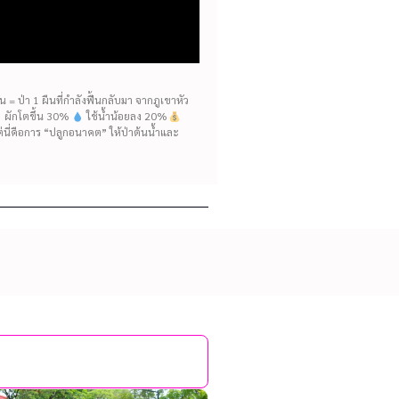
= ป่า 1 ผืนที่กำลังฟื้นกลับมา จากภูเขาหัว
ห้ ผักโตขึ้น 30%
ใช้น้ำน้อยลง 20%
แต่นี่คือการ “ปลูกอนาคต” ให้ป่าต้นน้ำและ