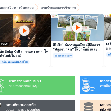
อและการวิเคราะห์ทดสอบ
สาหร่ายและสารชีวภาพ
เล่นวิดีโอ
เล่นวิดีโอ
เคร
00:08
นี่ไม่ใช่แค่การปลูกผักแต่นี่คือการ
มาต
“ปลูกอนาคต” ให้ป่าต้นน้ำและ
ติด Solar Cell ราคาแพง แต่ค่าไฟ
รั
ชุมชน
พล
ทำไมยังไม่ลด?
Success Story
พร้
พลังงานและสิ่งแวดล้อม
บริการจองห้องประชุม
เอกสาร
ระบบการจองห้องประชุม
ดาวน์โห
สถานศึกษาปลอดภัย
เอกสาร
สนง.สทภ.มจธ.บางขุนเทียน
คู่มือ M