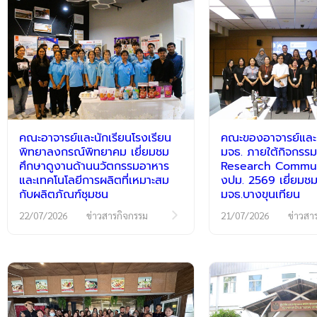
คณะอาจารย์และนักเรียนโรงเรียน
คณะของอาจารย์และนั
พิทยาลงกรณ์พิทยาคม เยี่ยมชม
มจธ. ภายใต้กิจกร
ศึกษาดูงานด้านนวัตกรรมอาหาร
Research Communi
และเทคโนโลยีการผลิตที่เหมาะสม
งปม. 2569 เยี่ยมชม
กับผลิตภัณฑ์ชุมชน
มจธ.บางขุนเทียน
22/07/2026
ข่าวสารกิจกรรม
21/07/2026
ข่าวสา