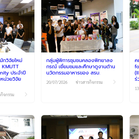
กวิจัยใหม่
กลุ่มผู้พิการชุมชนคลองพิทยาลง
ค
รม KMUTT
กรณ์ เยี่ยมชมและศึกษาดูงานด้าน
f
ty ประจำปี
นวัตกรรมอาหารของ สรบ.
(
หน่วยวิจัย
ร
20/07/2026
ข่าวสารกิจกรรม
13
รกิจกรรม