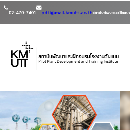
02-470-7401
pdti@mail.kmutt.ac.th
สถาบันพัฒนาและฝึกอบร