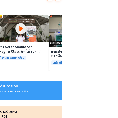
นักวิจ
ตีนสไป
YouTu
เล่นวิดีโอ
สาหร่
“เศรษ
เล่นวิดีโอ
01:00
ื่อง Solar Simulator
รฐาน Class A+ ได้รับการ
แนะนำเครื่องมือวิเคราะห์ทดสอบ
บรองมาตรฐาน ISO/IEC17025
ของห้องปฏิบัติการกลางเพื่อการ
ังงานและสิ่งแวดล้อม
อมให้บริการแล้ว
วิเคราะห์กระบวนการและสิ่ง
เครื่องมือและการวิเคราะห์ทดสอบ
แวดล้อม สรบ.มจธ.
ด้านการเงิน
ลดเอกสารด้านการเงิน
ดาวน์โหลด
IS-PDTI