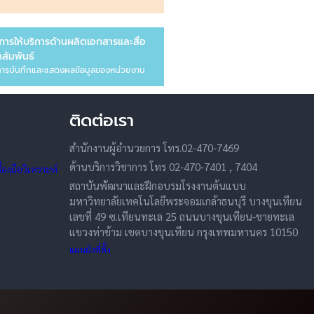
การให้บริการด้านผลิตเอกสารและสื่อ
สัมพันธ์
ารบันทึกและแสดงผลข้อมูลของหน่วยงาน
ติดต่อเรา
สำนักงานผู้อำนวยการ โทร.02-470-7469
ด้านบริการวิชาการ โทร 02-470-7401 , 7404
องมือวิเคราะห์
สถาบันพัฒนาและฝึกอบรมโรงงานต้นแบบ
มหาวิทยาลัยเทคโนโลยีพระจอมเกล้าธนบุรี บางขุนเทียน
เลขที่ 49 ซ.เทียนทะเล 25 ถนนบางขุนเทียน-ชายทะเล
แขวงท่าข้าม เขตบางขุนเทียน กรุงเทพมหานคร 10150
แผนผังที่ตั้ง