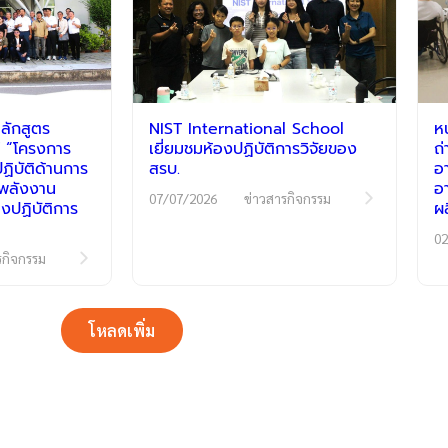
ลักสูตร
NIST International School
ห
 “โครงการ
เยี่ยมชมห้องปฏิบัติการวิจัยของ
ถ
ิบัติด้านการ
สรบ.
อ
ีพลังงาน
อ
07/07/2026
ข่าวสารกิจกรรม
งปฏิบัติการ
ผ
02
รกิจกรรม
โหลดเพิ่ม